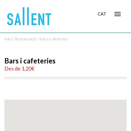
CAT
Toggle
navigat
Inici
/
Restauració
/ Bars i cafeteries
Bars i cafeteries
Des de 1,20€