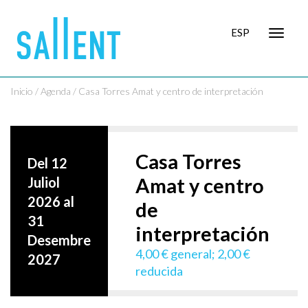
ESP
Toggle
navigat
Inicio
/
Agenda
/ Casa Torres Amat y centro de interpretación
Casa Torres
Del 12
Amat y centro
Juliol
2026 al
de
31
interpretación
Desembre
4,00 € general; 2,00 €
2027
reducida