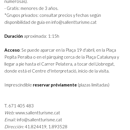
numerosas).
- Gratis: menores de 3 años.
*Grupos privados: consultar precios y fechas según
disponibilidad de guía en info@sallentturisme.cat
Duración
aproximada: 1:15h
Acceso
: Se puede aparcar en la
Plaça 19 d'abril
, en la
Plaça
Pepita Peralba
o en el pàrquing cerca de la
Plaça Catalunya
y
llegar a pie hasta el
Carrer Pelatera
, a tocar del Llobregat,
donde está el Centre d'Interpretació, inicio de la visita.
Imprescindible
reservar préviamente
(plazas limitadas)
T. 671 405 483
Web:
www.sallentturisme.cat
Email:
info@sallentturisme.cat
Dirección:
41.824419, 1.893528