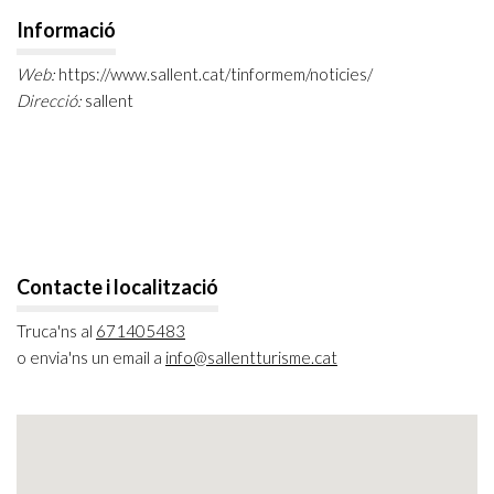
Informació
Web:
https://www.sallent.cat/tinformem/noticies/
Direcció:
sallent
Contacte i localització
Truca'ns al
671405483
o envia'ns un email a
info@sallentturisme.cat