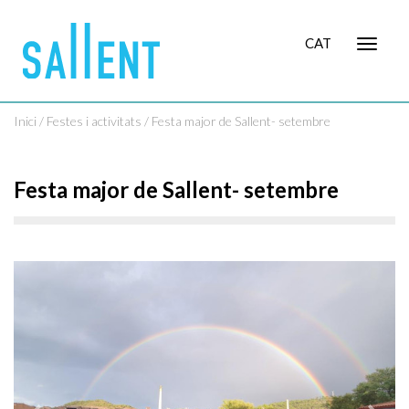
CAT
Toggle
navigat
Inici
/
Festes i activitats
/ Festa major de Sallent- setembre
Festa major de Sallent- setembre
Previous
Nex