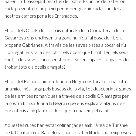
Sallent tot passejant per dins del poble. És un joc de pistes on
cada pregunta té un premi per poder guarnir cadascun dels
nostres carrers per a les Enramades.
El Joc dels Ocells dels espais naturals de la Corbatera i de la
Gavarresa ens endinsen a la zona humida i al bosc de ribera
proper a Cabrianes. A través de les seves pistes a tocar el riu
Llobregat, ens farà descobrir els ocells que hi habiten, els seus
cants o les seves característiques. Sereu capaços i capaces de
trobar tots els ocells amagats?
El Joc del Romànic amb la Joana la Negra ens farà fer una ruta
una mica més llarga pels boscos de la vila, tot descobrint algunes
de les ermites romàniques a través dels codis QR amagats per
la nostra bruixa Joana la Negra i que ens explicarà alguns dels
encanteris amb plantes i flors que trobarem pel camí.
Aquestes rutes han estat cofinançades amb l’àrea de Turisme
de la Diputació de Barcelona i han estat editades per empreses