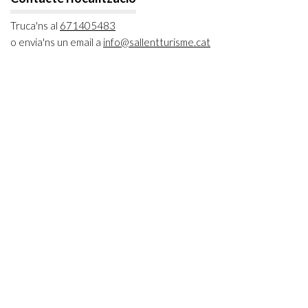
Truca'ns al
671405483
o envia'ns un email a
info@sallentturisme.cat