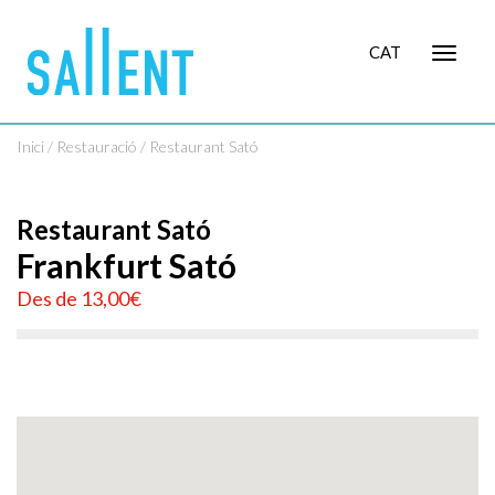
CAT
Toggle
navigat
Inici
/
Restauració
/ Restaurant Sató
Restaurant Sató
Frankfurt Sató
Des de 13,00€