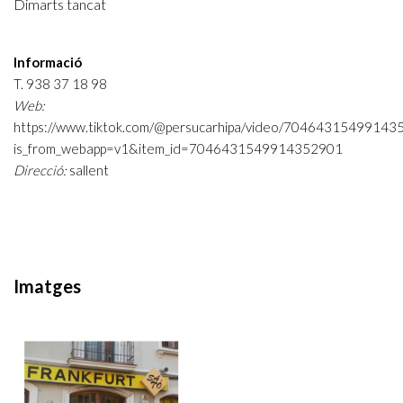
Dimarts tancat
Informació
T. 938 37 18 98
Web:
https://www.tiktok.com/@persucarhipa/video/70464315499143
is_from_webapp=v1&item_id=7046431549914352901
Direcció:
sallent
Imatges