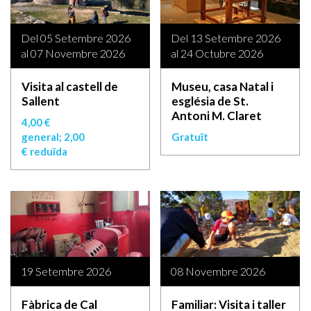
Del 05 Setembre 2026
Del 13 Setembre 2026
al 07 Novembre 2026
al 24 Octubre 2026
Visita al castell de
Museu, casa Natal i
Sallent
església de St.
Antoni M. Claret
4,00 €
general; 2,00
Gratuït
€ reduïda
19 Setembre 2026
08 Novembre 2026
Fàbrica de Cal
Familiar: Visita i taller