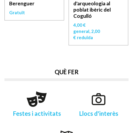
Berenguer
d'arqueologia al
poblat ibèric del
Gratuït
Cogulló
4,00 €
general, 2,00
€ reduïda
QUÈ FER
Festes i activitats
Llocs d'interès