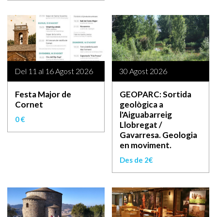
Del 11 al 16 Agost 2026
30 Agost 2026
Festa Major de
GEOPARC: Sortida
Cornet
geològica a
l'Aiguabarreig
0 €
Llobregat /
Gavarresa. Geologia
en moviment.
Des de 2€