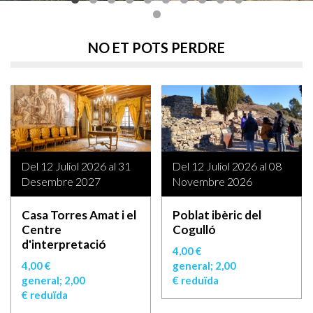
NO ET POTS PERDRE
Del 12 Juliol 2026 al 31
Del 12 Juliol 2026 al 08
Desembre 2027
Novembre 2026
Casa Torres Amat i el
Poblat ibèric del
Centre
Cogulló
d'interpretació
4,00 €
4,00 €
general; 2,00
general; 2,00
€ reduïda
€ reduïda